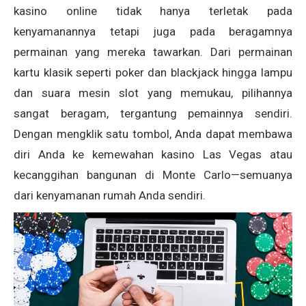
kasino online tidak hanya terletak pada
kenyamanannya tetapi juga pada beragamnya
permainan yang mereka tawarkan. Dari permainan
kartu klasik seperti poker dan blackjack hingga lampu
dan suara mesin slot yang memukau, pilihannya
sangat beragam, tergantung pemainnya sendiri.
Dengan mengklik satu tombol, Anda dapat membawa
diri Anda ke kemewahan kasino Las Vegas atau
kecanggihan bangunan di Monte Carlo—semuanya
dari kenyamanan rumah Anda sendiri.