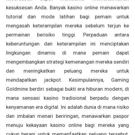
kesuksesan Anda. Banyak kasino online menawarkan
tutorial dan mode latihan bagi pemain untuk
mengasah keterampilan mereka sebelum terjun ke
permainan berisiko tinggi. Perpaduan antara
keberuntungan dan keterampilan ini menciptakan
lingkungan dinamis di mana pemain dapat
mengembangkan strategi kemenangan mereka sendiri
dan meningkatkan peluang mereka untuk
mendapatkan jackpot. Kesimpulannya, Gaming
Goldmine berdiri sebagai bukti era hiburan modern, di
mana sensasi kasino tradisional berpadu dengan
kenyamanan era digital. Ini adalah dunia di mana risiko
dan imbalan menari beriringan, menawarkan paspor
menuju kekayaan kasino online bagi mereka yang
cukup berani untuk memanfaatkan peluang tersebut.