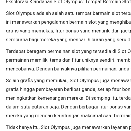
Eksplorasi Keindahan Slot Olympus: Tempat Bermain Slot 
Slot Olympus adalah salah satu tempat bermain slot terb
ini menawarkan pengalaman bermain slot yang menghibu
grafis yang memukau, fitur bonus yang menarik, dan jack
sempurna bagi mereka yang mencari hiburan yang seru 
Terdapat beragam permainan slot yang tersedia di Slot O
permainan memiliki tema dan fitur uniknya sendiri, memb
mencobanya. Dengan banyaknya pilihan permainan, anda 
Selain grafis yang memukau, Slot Olympus juga menawark
gratis hingga pembayaran berlipat ganda, setiap fitur 
meningkatkan kemenangan mereka. Di samping itu, terda
dalam satu putaran saja. Dengan berbagai fitur bonus y
mereka yang mencari keuntungan maksimal saat bermain 
Tidak hanya itu, Slot Olympus juga menawarkan layanan