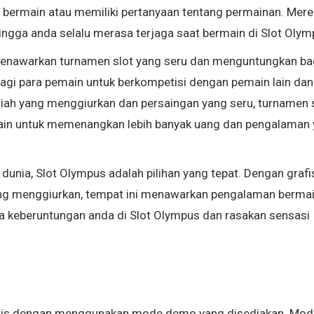
 bermain atau memiliki pertanyaan tentang permainan. Mer
ehingga anda selalu merasa terjaga saat bermain di Slot Olym
 menawarkan turnamen slot yang seru dan menguntungkan ba
gi para pemain untuk berkompetisi dengan pemain lain dan
ah yang menggiurkan dan persaingan yang seru, turnamen 
ain untuk memenangkan lebih banyak uang dan pengalaman
dunia, Slot Olympus adalah pilihan yang tepat. Dengan grafi
ang menggiurkan, tempat ini menawarkan pengalaman berma
ba keberuntungan anda di Slot Olympus dan rasakan sensasi
ratis dengan menggunakan mode demo yang disediakan. Mod