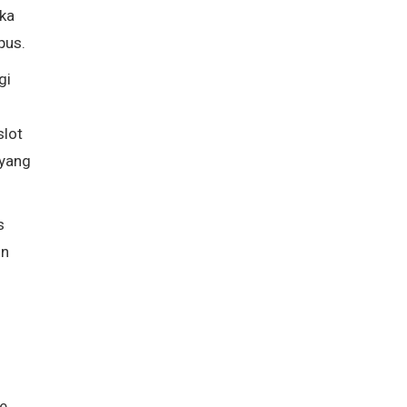
eka
pus.
gi
slot
 yang
s
in
e