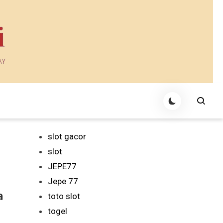
slot gacor
slot
JEPE77
Jepe 77
a
toto slot
togel