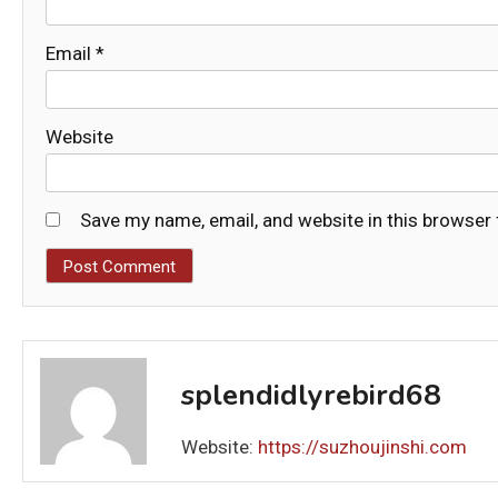
Email
*
Website
Save my name, email, and website in this browser 
splendidlyrebird68
Website:
https://suzhoujinshi.com