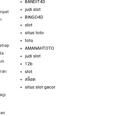
BANDIT4D
judi slot
empat
BINGO4D
n
slot
situs toto
toto
etiap
AMANAHTOTO
da
judi slot
us.
12b
aran
slot
สล็อต
situs slot gacor
agi
gan